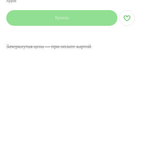
Apple
Купить
Цена указана при оплате наличными или переводом.
Зачеркнутая цена — при оплате картой
Устройство имеет недостаток в виде отсутствия
предустановленных в обязательном порядке программ для
электронных вычислительных машин, странами
происхождения которых являются Российская Федерация
или другие государства - члены Евразийского
экономического союза, являющихся обязательными
согласно пунктам 4.1 и 4.2 статьи 4 Закона РФ от
07.02.1992 N2300-1 "О защите прав потребителей"
Процессор: Apple A18 Bionic
Встроенная память: 256 ГБ
Модель: iPhone 16
Диагональ: 6,1