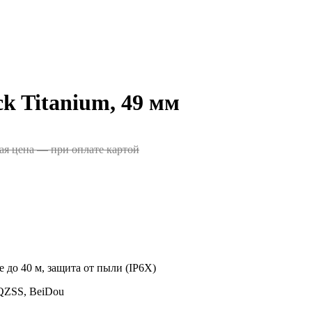
ck Titanium, 49 мм
ая цена — при оплате картой
 до 40 м, защита от пыли (IP6X)
QZSS, BeiDou