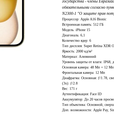
государства - члены Евразий
обязательными согласно пунк
N2300-1 "О защите прав пот
Процессор: Apple A16 Bionic
Встроенная память: 512 ГБ
Модель: iPhone 15
Диагональ: 6,1
Количество ядер: 6
Тип дисплея: Super Retina XDR
Яркость: 2000 кд/м²
Материал: Алюминий
Уровень защиты от влаги: IP68, 
Основная камера: 48 Мп + 12 Мп
Фронтальная камера: 12 Мп
Диафрагма: Основная: ƒ/1.78, свер
(3x): ƒ/2.8
Вес: 171 г
Аутентификация: Face ID
Аккумулятор: До 20 часов просм
Тип объектива: Основной, свер
Доп. возможности: Apple Pay, Si