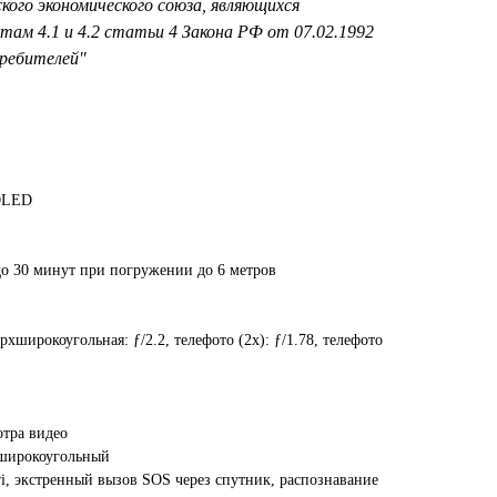
ского экономического союза, являющихся
там 4.1 и 4.2 статьи 4 Закона РФ от 07.02.1992
ребителей"
 OLED
до 30 минут при погружении до 6 метров
хшироко­угольная: ƒ/2.2, телефото (2x): ƒ/1.78, телефото
отра видео
хширокоугольный
ri, экстренный вызов SOS через спутник, распознавание