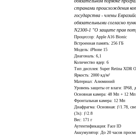
обязательном порядке прогр
странами происхождения кот
государства - члены Евразий
обязательными согласно пунк
N2300-1 "О защите прав пот
Процессор: Apple A16 Bionic
Встроенная память: 256 ГБ
Модель: iPhone 15
Диагональ: 6,1
Количество ядер: 6
Тип дисплея: Super Retina XDR
Яркость: 2000 кд/м²
Материал: Алюминий
Уровень защиты от влаги: IP68, 
Основная камера: 48 Мп + 12 Мп
Фронтальная камера: 12 Мп
Диафрагма: Основная: ƒ/1.78, свер
(3x): ƒ/2.8
Вес: 171 г
Аутентификация: Face ID
Аккумулятор: До 20 часов просм