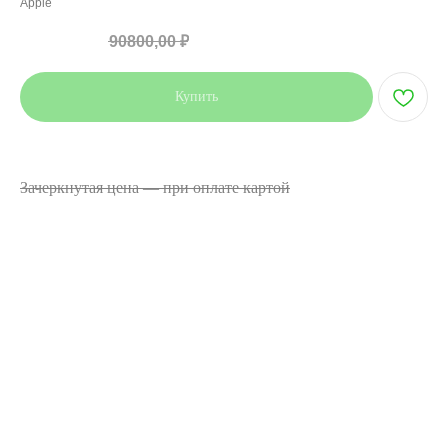
Apple
71990,00
₽
90800,00
₽
Купить
Цена указана при оплате наличными или переводом.
Зачеркнутая цена — при оплате картой
Устройство имеет недостаток в виде отсутствия
предустановленных в обязательном порядке программ для
электронных вычислительных машин, странами
происхождения которых являются Российская Федерация
или другие государства - члены Евразийского
экономического союза, являющихся обязательными
согласно пунктам 4.1 и 4.2 статьи 4 Закона РФ от
07.02.1992 N2300-1 "О защите прав потребителей"
Встроенная память: 256 ГБ
Модель: iPhone 17