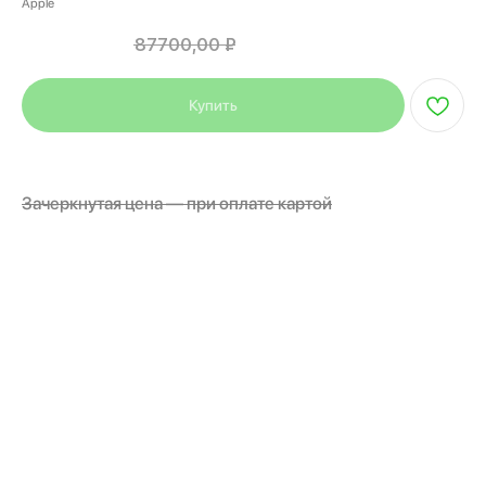
Apple
70990,00
₽
87700,00
₽
Купить
Цена указана при оплате наличными или переводом.
Зачеркнутая цена — при оплате картой
Устройство имеет недостаток в виде отсутствия
предустановленных в обязательном порядке программ
для электронных вычислительных машин, странами
происхождения которых являются Российская
Федерация или другие государства - члены
Евразийского экономического союза, являющихся
обязательными согласно пунктам 4.1 и 4.2 статьи 4
Закона РФ от 07.02.1992 N2300-1 "О защите прав
потребителей"