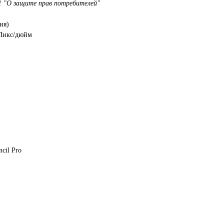
1 "О защите прав потребителей"
ия)
 Пикс/дюйм
cil Pro