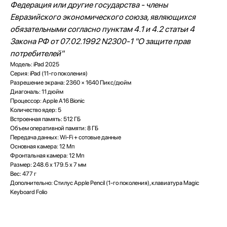
Федерация или другие государства - члены
Евразийского экономического союза, являющихся
обязательными согласно пунктам 4.1 и 4.2 статьи 4
Закона РФ от 07.02.1992 N2300-1 "О защите прав
потребителей"
Модель: iPad 2025
Серия: iPad (11-го поколения)
Разрешение экрана: 2360 × 1640 Пикс/дюйм
Диагональ: 11 дюйм
Процессор: Apple A16 Bionic
Количество ядер: 5
Встроенная память: 512 ГБ
Объем оперативной памяти: 8 ГБ
Передача данных: Wi-Fi + сотовые данные
Основная камера: 12 Мп
Фронтальная камера: 12 Мп
Размер: 248.6 x 179.5 x 7 мм
Вес: 477 г
Дополнительно: Стилус Apple Pencil (1-го поколения), клавиатура Magic
Keyboard Folio