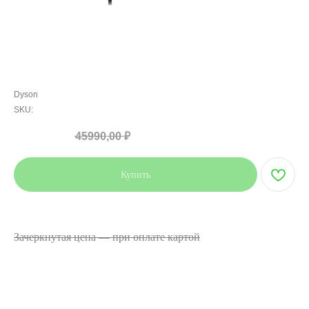
Стайлер Dyson Airwrap i.d. Styler HS08 Vinca Blue/Topaz
Orange
Dyson
SKU:
33990,00
₽
45990,00
₽
Купить
Цена указана при оплате наличными или переводом.
Зачеркнутая цена — при оплате картой
Вес устройства: 610 г
Длина шнура: 2,68 м
Габариты устройства: 272мм х 48мм х 41мм
Скорость воздушного потока: 13,5 л/с